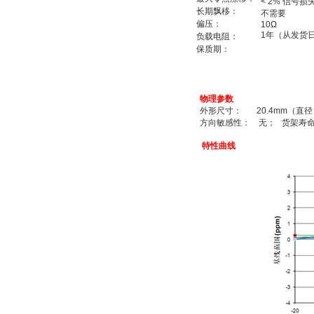
< 2% 信号损
长期飘移：
不需要
偏压：
10Ω
1年（从发货
负载电阻：
保质期：
物理参数
外形尺寸： 20.4mm（直径
方向敏感性： 无； 货架寿命
特性曲线