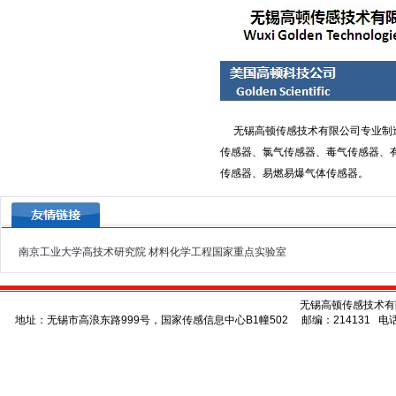
无锡高顿传感技术有限公司专业制造
传感器、氯气传感器、毒气传感器、
传感器、易燃易爆气体传感器。
南京工业大学高技术研究院
材料化学工程国家重点实验室
无锡高顿传感技术有
地址：无锡市高浪东路999号，国家传感信息中心B1幢502 邮编：214131 电话：189